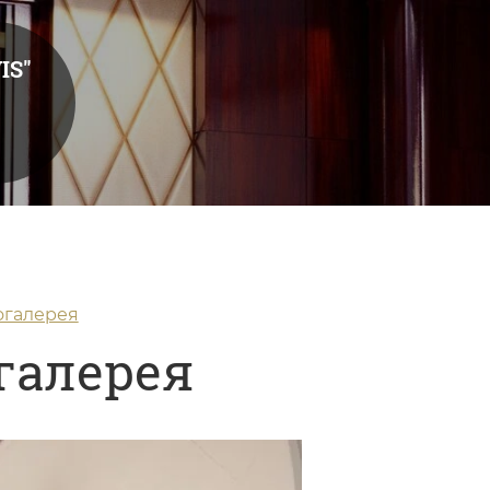
IS"
огалерея
галерея