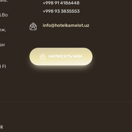
ия.
+998 91 4186448
+998 93 3835553
).Во
info@hotelkamelot.uz
еж,
цы
НАПИСАТЬ НАМ
 FI
UR